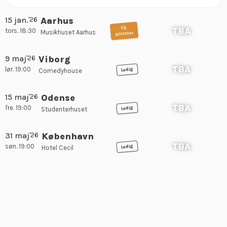
15 jan.
'26
Aarhus
Få
TBA
tors. 18:30
Musikhuset Aarhus
billetter
9 maj
'26
Viborg
TBA
lør. 19:00
Ledig
Comedyhouse
15 maj
'26
Odense
TBA
fre. 19:00
Ledig
Studenterhuset
31 maj
'26
København
TBA
søn. 19:00
Ledig
Hotel Cecil