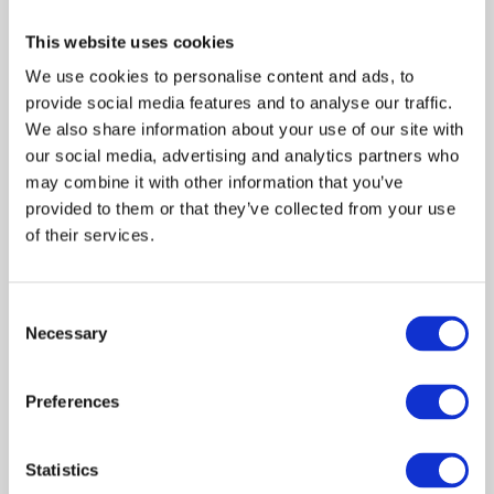
Book Niels Nørkjær
This website uses cookies
booking
We use cookies to personalise content and ads, to
provide social media features and to analyse our traffic.
Martin Rosenberg
We also share information about your use of our site with
our social media, advertising and analytics partners who
martin@bentertained.dk
may combine it with other information that you’ve
provided to them or that they’ve collected from your use
Navn
of their services.
Telefonnummer
Consent
Necessary
Selection
Preferences
Email
Statistics